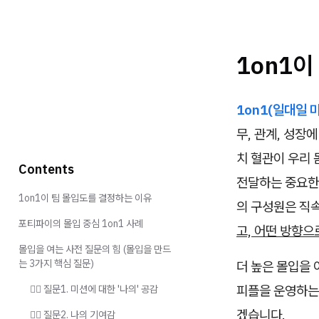
1on1이
1on1(일대일 
무, 관계, 성장
치 혈관이 우리 
Contents
전달하는 중요한
1on1이 팀 몰입도를 결정하는 이유
의 구성원은 직속
포티파이의 몰입 중심 1on1 사례
고, 어떤 방향
몰입을 여는 사전 질문의 힘 (몰입을 만드
는 3가지 핵심 질문)
더 높은 몰입을 
피플을 운영하
🙋‍♀️ 질문1. 미션에 대한 '나의' 공감
겠습니다.
🙋‍♀️ 질문2. 나의 기여감