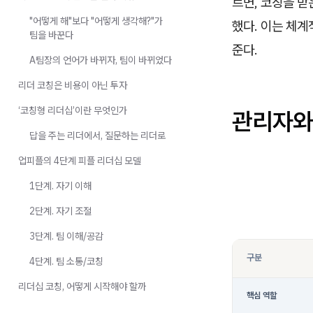
르면, 코칭을 받
"어떻게 해"보다 "어떻게 생각해?"가
했다. 이는 체
팀을 바꾼다
준다.
A팀장의 언어가 바뀌자, 팀이 바뀌었다
리더 코칭은 비용이 아닌 투자
‘코칭형 리더십’이란 무엇인가
관리자와
답을 주는 리더에서, 질문하는 리더로
업피플의 4단계 피플 리더십 모델
1단계. 자기 이해
2단계. 자기 조절
3단계. 팀 이해/공감
구분
4단계. 팀 소통/코칭
리더십 코칭, 어떻게 시작해야 할까
핵심 역할