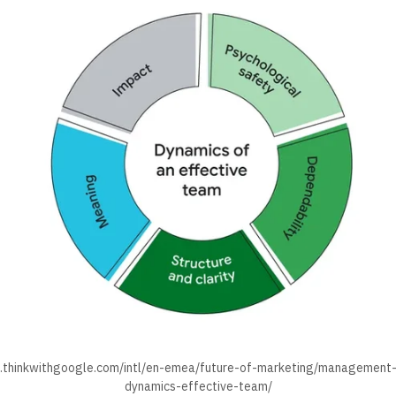
.thinkwithgoogle.com/intl/en-emea/future-of-marketing/management-a
dynamics-effective-team/