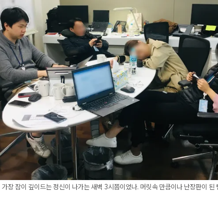
 가장 잠이 깊이드는 정신이 나가는 새벽 3시쯤이었나. 머릿속 만큼이나 난장판이 된 