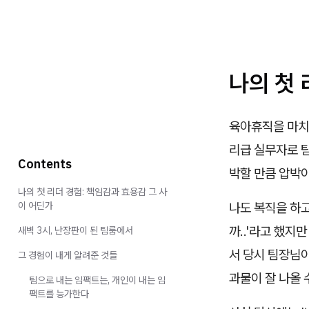
나의 첫 
육아휴직을 마치고
리급 실무자로 
Contents
박할 만큼 압박
나의 첫 리더 경험: 책임감과 효용감 그 사
이 어딘가
나도 복직을 하고
까..'라고 했지
새벽 3시, 난장판이 된 팀룸에서
서 당시 팀장님이
그 경험이 내게 알려준 것들
과물이 잘 나올 
팀으로 내는 임팩트는, 개인이 내는 임
팩트를 능가한다