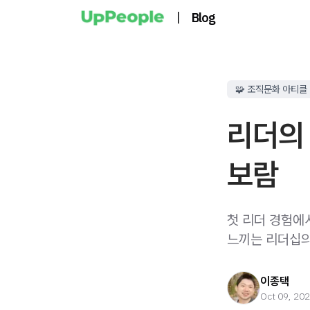
|
Blog
🧩 조직문화 아티클
리더의 
보람
첫 리더 경험에
느끼는 리더십의
이종택
Oct 09, 20